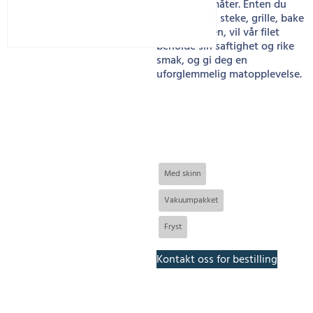
på utallige måter. Enten du
foretrekker å steke, grille, bake
eller koke den, vil vår filet
beholde sin saftighet og rike
smak, og gi deg en
uforglemmelig matopplevelse.
Med skinn
Vakuumpakket
Fryst
Kontakt oss for bestilling