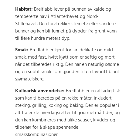
Habitat:
Breiflabb lever på bunnen av kalde og
tempererte hav i Atlanterhavet og Nord-
Stillehavet. Den foretrekker steinete eller sandete
bunner og kan bli funnet på dybder fra grunt vann
til flere hundre meters dyp.
Smak:
Breiflabb er kjent for sin delikate og mild
smak, med fast, hvitt kjøtt som er saftig og mørt
når det tilberedes riktig. Den har en naturlig sødme
og en subtil smak som gjør den til en favoritt blant
sjømatelskere.
Kulinarisk anvendelse:
Breiflabb er en allsidig fisk
som kan tilberedes på en rekke måter, inkludert
steking, grilling, koking og baking. Den er populær i
alt fra enkle hverdagsretter til gourmetmåltider, og
den kan kombineres med ulike sauser, krydder og
tilbehør for å skape spennende
smakskombinasjoner.