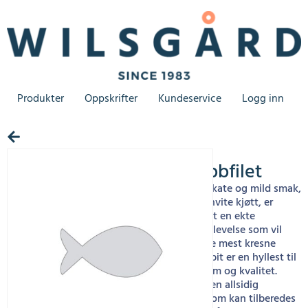
Produkter
Oppskrifter
Kundeservice
Logg inn
Breiflabbfilet
Med sin delikate og mild smak,
samt faste, hvite kjøtt, er
breiflabb filet en ekte
gourmetopplevelse som vil
glede selv de mest kresne
ganer. Hver bit er en hyllest til
havets rikdom og kvalitet.
Breiflabb er en allsidig
ingrediens som kan tilberedes